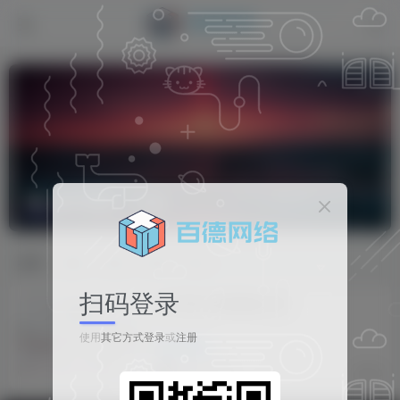
数字化转型
共1篇
排序
更新
浏览
点赞
评论
扫码登录
关于我们页面模板分享
使用
其它方式登录
或
注册
子比DIY
5个月前
10