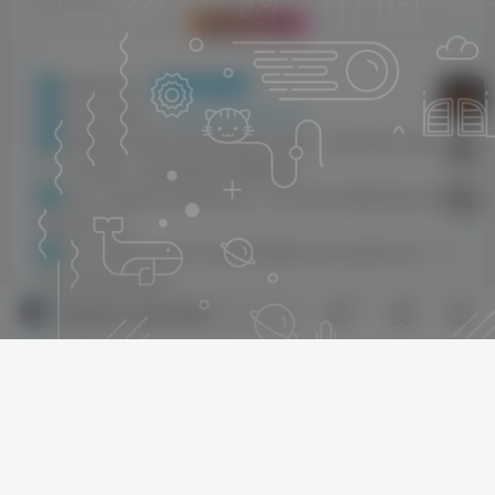
版权声明
百德资源网
1
本网站名称：
2
本站永久网址：
https:/www.xbaide.com
3
本网站的文章部分内容可能来源于网络，仅供大家学习与参
考，如有侵权，请联系
站长
进行删除处理。
4
本站一切资源不代表本站立场，并不代表本站赞同其观点和对
其真实性负责。
5
本站一律禁止以任何方式发布或转载任何违法的相关信息，访
客发现请向站长举报
15
6
本站资源大多存储在云盘，如发现链接失效，请联系我们我们
欢迎您留下宝贵的见解！
会第一时间更新。
QQ空间
微博
QQ好友
海报分享
复制
链接