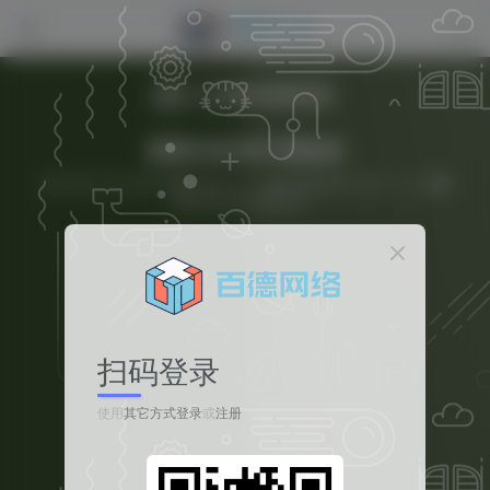
热门
德云付帮助文档
星驿付应用开通教程
122字
1分钟
2026-06-17
百德技术部
71
0
该作者已发布3篇文章
扫码登录
使用
其它方式登录
或
注册