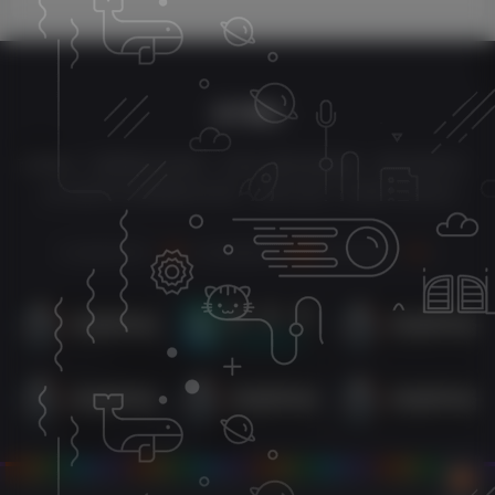
关于我们
百德网络・深耕网络科技领域，主营企业网站基础服务、网站定制开发，
为企业提供专业的网络技术咨询、部署与运维一体化数字运维支持
本次数据库查询：
20
次 页面加载耗时
1.381
秒 在线人数：
14
人