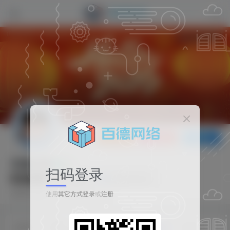
2845
8
打赏
关注
私信
百德日报
扫码登录
UID：3
1枚徽章
百德企业认证
这家伙很懒，什么都没有写...
使用
其它方式登录
或
注册
文章
31
收藏
0
评论
0
版块
0
帖子
0
粉丝
0